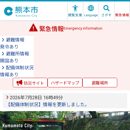
閲覧支援
さがす
緊急情報
Language
緊急情報
Emergency information
避難情報
発令あり
避難所情報
開設あり
配備体制状況
情報あり
ハザードマップ
避難場所
防災サイト
2026年7月28日 16時49分
【配備体制状況】情報を更新しました。