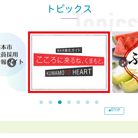
1
2
3
4
5
6
7
■STOP